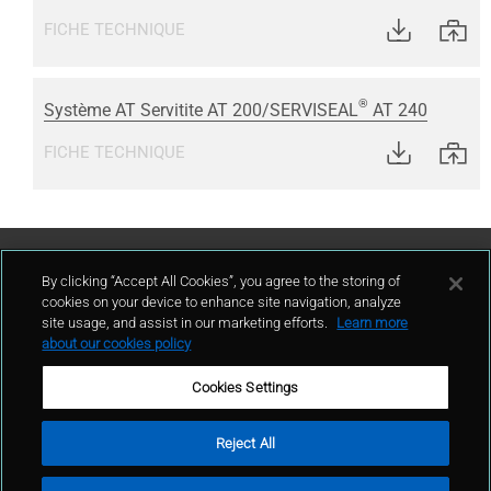
FICHE TECHNIQUE
®
Système AT Servitite AT 200/SERVISEAL
AT 240
FICHE TECHNIQUE
Contact Us
By clicking “Accept All Cookies”, you agree to the storing of
cookies on your device to enhance site navigation, analyze
site usage, and assist in our marketing efforts.
Learn more
contact
about our cookies policy
Cookies Settings
Reject All
Conditions d'utilisation
Politique de confidentialité