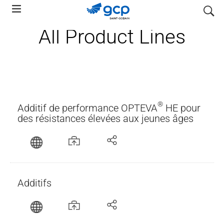
Skip
search
to
main
navigation
®
Additif de performance OPTEVA
HE pour
des résistances élevées aux jeunes âges
Additifs