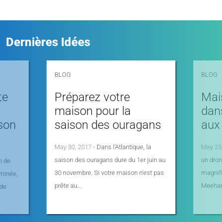
Dernières Idées
BLOG
BLOG
te
Préparez votre
Mai
maison pour la
dans
son
saison des ouragans
aux
May 30, 2017
- Dans l'Atlantique, la
May 25
saison des ouragans dure du 1er juin au
un dron
n de
30 novembre. Si votre maison n'est pas
magnifi
rminée,
prête au…
Meeha
 de