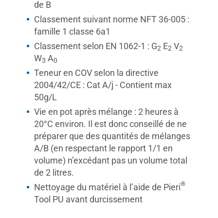
de B
Classement suivant norme NFT 36-005 :
famille 1 classe 6a1
Classement selon EN 1062-1 : G
E
V
2
2
2
W
A
3
0
Teneur en COV selon la directive
2004/42/CE : Cat A/j - Contient max
50g/L
Vie en pot après mélange : 2 heures à
20°C environ. Il est donc conseillé de ne
préparer que des quantités de mélanges
A/B (en respectant le rapport 1/1 en
volume) n’excédant pas un volume total
de 2 litres.
®
Nettoyage du matériel à l’aide de Pieri
Tool PU avant durcissement