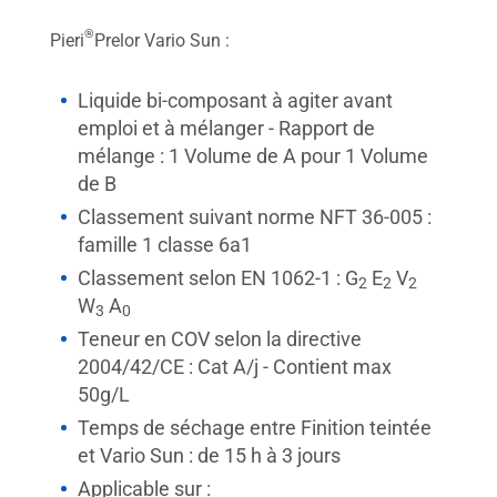
®
Pieri
Prelor Vario Sun :
Liquide bi-composant à agiter avant
emploi et à mélanger - Rapport de
mélange : 1 Volume de A pour 1 Volume
de B
Classement suivant norme NFT 36-005 :
famille 1 classe 6a1
Classement selon EN 1062-1 : G
E
V
2
2
2
W
A
3
0
Teneur en COV selon la directive
2004/42/CE : Cat A/j - Contient max
50g/L
Temps de séchage entre Finition teintée
et Vario Sun : de 15 h à 3 jours
Applicable sur :