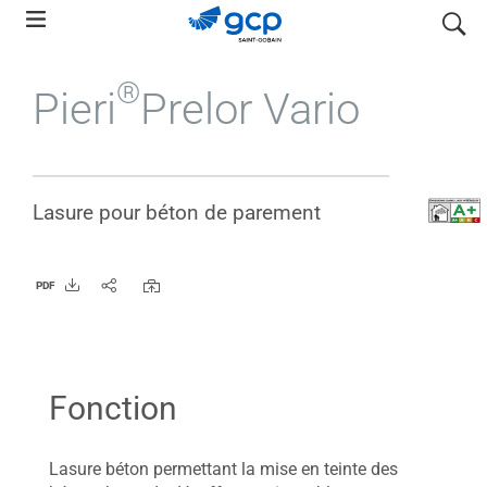
Skip
search
to
main
®
Pieri
Prelor Vario
navigation
Lasure pour béton de parement
PDF
Fonction
Lasure béton permettant la mise en teinte des