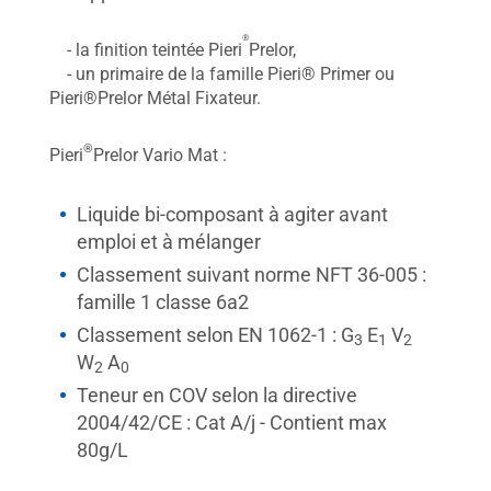
®
- la finition teintée Pieri
Prelor,
- un primaire de la famille Pieri® Primer ou
Pieri®Prelor Métal Fixateur.
®
Pieri
Prelor Vario Mat :
Liquide bi-composant à agiter avant
emploi et à mélanger
Classement suivant norme NFT 36-005 :
famille 1 classe 6a2
Classement selon EN 1062-1 : G
E
V
3
1
2
W
A
2
0
Teneur en COV selon la directive
2004/42/CE : Cat A/j - Contient max
80g/L