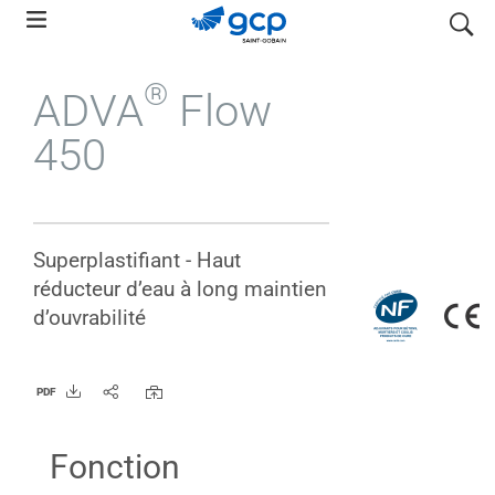
Skip
search
to
main
®
ADVA
Flow
navigation
450
Superplastifiant - Haut
réducteur d’eau à long maintien
d’ouvrabilité
PDF
Fonction