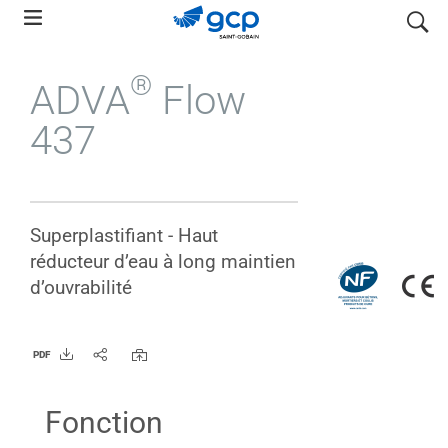
Skip
search
to
main
®
ADVA
Flow
navigation
437
Superplastifiant - Haut
réducteur d’eau à long maintien
d’ouvrabilité
PDF
Fonction