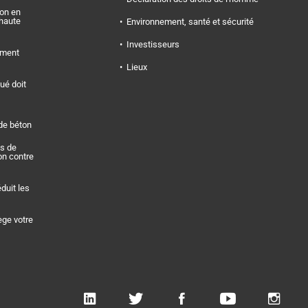
on en
 haute
Environnement, santé et sécurité
Investisseurs
iment
Lieux
ué doit
de béton
s de
ion contre
duit les
ège votre