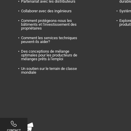
Partenariat avec les distributeurs
durabl
Collaborer avec des ingénieurs
Systèm
Comment protégeons-nous les
Explore
bâtiments et l'investissement des
produi
propriétaires
Comment les services techniques
peuvent-ils aider?
Des conceptions de mélange
optimales pour les producteurs de
mélanges prêts à l'emploi
Un soutien sur le terrain de classe
mondiale
Linkedin
Twitter
Facebook
Youtube
Instagram
CONTACT