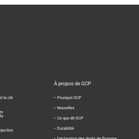
À propos de GCP
t la clé
Pourquoi GCP
Nouvelles
re
la
Ce que dit GCP
Durabilité
njection
Déclaration des droits de l'homme