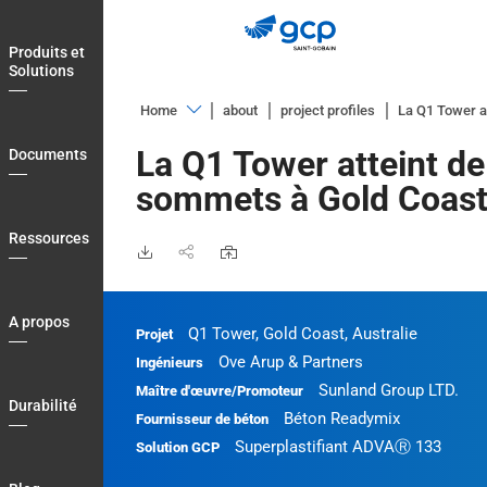
Skip
to
Produits et
main
Solutions
navigation
Home
about
project profiles
La Q1 Tower a
Produits
La Q1 Tower atteint d
Documents
et
sommets à Gold Coast,
Solutions
Documents
Ressources
Ressources
A
A propos
Q1 Tower, Gold Coast, Australie
Projet
propos
Ove Arup & Partners
Ingénieurs
Durabilité
Sunland Group LTD.
Maître d'œuvre/Promoteur
Durabilité
Blog
Béton Readymix
Fournisseur de béton
Superplastifiant ADVAⓇ 133
Solution GCP
Contactez
nous