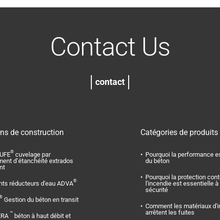
Contact Us
contact
ons de construction
Catégories de produits
®
UFE
cuvelage par
Pourquoi la performance es
ment d’étanchéité extrados
du béton
nt
Pourquoi la protection cont
®
nts réducteurs d'eau ADVA
l'incendie est essentielle à 
sécurité
®
Gestion du béton en transit
Comment les matériaux d'i
arrêtent les fuites
™
ERA
béton à haut débit et