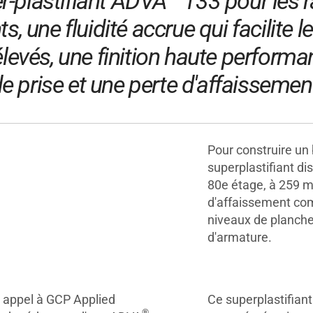
r-plastifiant ADVA
133 pour les r
s, une fluidité accrue qui facilite
evés, une finition haute performan
 prise et une perte d'affaissemen
Pour construire un b
superplastifiant di
80e étage, à 259 m
d'affaissement co
niveaux de plancher
d'armature.
t appel à GCP Applied
Ce superplastifian
®