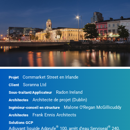
Cornmarket Street en Irlande
Projet
Soranna Ltd
Client
Radon Ireland
Sous-traitant/Applicateur
Architecte de projet (Dublin)
Architectes
Malone O’Regan McGillicuddy
Ingénieur-conseil en structure
Frank Ennis Architects
Architectes
Solutions GCP
®
®
Adjuvant liquide Adprufe
100, arrêt d'eau Serviseal
240,