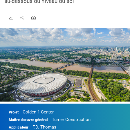
au-dessous du niveau du sol
Golden 1 Center
Projet
Turner Construction
Maître d'œuvre général
F.D. Thomas
Applicateur