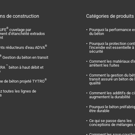
ons de construction
Catégories de produits
®
UFE
cuvelage par
Pourquoi la performance es
ment d’étanchéité extrados
du béton
nt
Pourquoi la protection cont
®
nts réducteurs d'eau ADVA
l'incendie est essentielle à 
sécurité
®
Gestion du béton en transit
Comment les matériaux d'i
arrêtent les fuites
™
ERA
béton à haut débit et
e
Comment la gestion du bét
transit assure un béton de
®
e de béton projeté TYTRO
qualité
z toutes les lignes de
Comment les additifs de c
ts
augmentent la durabilité
Pourquoi le béton préfabriq
être durable
Ce qui se passe dans les
conceptions de mélanges 
Comment les sous-couche