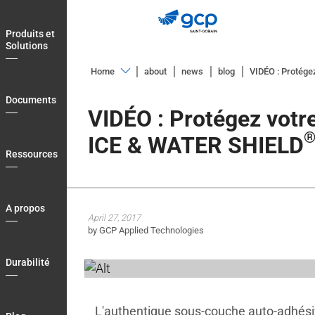
Skip
to
Produits et
main
Solutions
navigation
Home
about
news
blog
VIDÉO : Protége
Produits
Documents
et
VIDÉO : Protégez votr
Solutions
ICE & WATER SHIELD
Documents
Ressources
Ressources
A
A propos
April 27, 2017
propos
by GCP Applied Technologies
Durabilité
Durabilité
Blog
Contactez
L'authentique sous-couche auto-adhési
nous