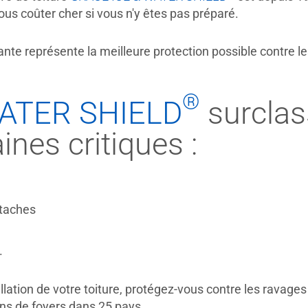
us coûter cher si vous n'y êtes pas préparé.
 représente la meilleure protection possible contre les i
®
ATER SHIELD
surclas
nes critiques :
ttaches
.
llation de votre toiture, protégez-vous contre les ravage
ons de foyers dans 25 pays.