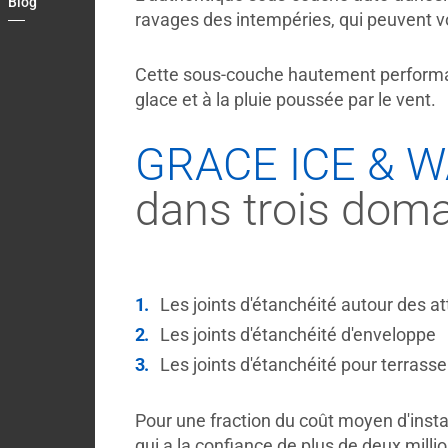
Blog
ravages des intempéries, qui peuvent vo
Country
Contact
Cette sous-couche hautement performante
glace et à la pluie poussée par le vent.
My
Briefcase
GRACE ICE & W
dans trois domai
Les joints d'étanchéité autour des a
Les joints d'étanchéité d'enveloppe
Les joints d'étanchéité pour terrasse
Pour une fraction du coût moyen d'insta
qui a la confiance de plus de deux milli