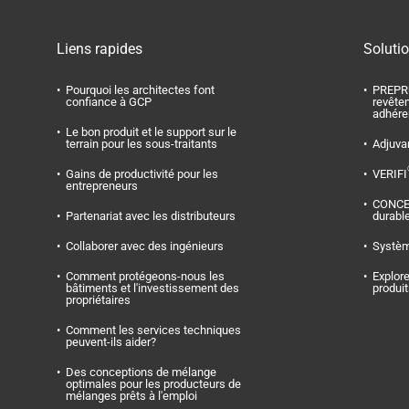
Liens rapides
Soluti
Pourquoi les architectes font
PREPR
confiance à GCP
revête
adhére
Le bon produit et le support sur le
terrain pour les sous-traitants
Adjuva
Gains de productivité pour les
VERIFI
entrepreneurs
CONC
Partenariat avec les distributeurs
durabl
Collaborer avec des ingénieurs
Systèm
Comment protégeons-nous les
Explore
bâtiments et l'investissement des
produi
propriétaires
Comment les services techniques
peuvent-ils aider?
Des conceptions de mélange
optimales pour les producteurs de
mélanges prêts à l'emploi