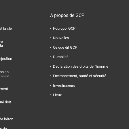
À propos de GCP
t la clé
Pourquoi GCP
Nouvelles
re
la
Ce que dit GCP
Durabilité
njection
Déclaration des droits de l'homme
on en
 haute
Environnement, santé et sécurité
Investisseurs
iment
Lieux
ué doit
de béton
s de