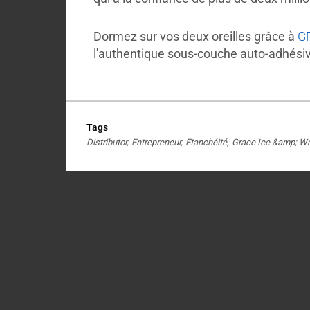
Dormez sur vos deux oreilles grâce à
G
l'authentique sous-couche auto-adhésive
Tags
Distributor
Entrepreneur
Etanchéité
Grace Ice &amp; Wa