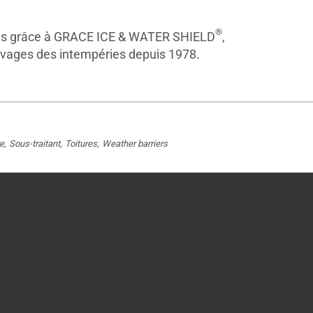
®
lles grâce à GRACE ICE & WATER SHIELD
,
ravages des intempéries depuis 1978.
e
Sous-traitant
Toitures
Weather barriers